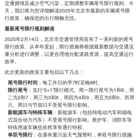
交通拥堵及减少空气污染，定期调整车辆尾号限行规则。今
天，我们将为您详细解读2025年北京市最新的车辆尾号限
行政策，确保您的出行顺畅无忧。
最新尾号限行规则解读
2025年2月14日，北京市交通管理局宣布了一系列新的尾号
限行政策。从本年度起，限行措施将根据最新数据与交通流
量分析进行调整，以更合理地分配道路资源，提高交通运行
效率。
此次更新的政策主要包括以下几点：
尾号限行时间
：每工作日的早7时至晚8时。
限行尾号
：实行“5+1”限行模式。周一限行尾号为1和6，周
二为2和7，周三为3和8，周四为4和9，周五为5和0。而周
六、周日与节假日不受尾号限行影响。
新能源车与特殊车辆
：新能源车（包括纯电动汽车和插电
式混合动力汽车）不受尾号限行影响。救护车、消防车等
特殊用途车辆也依然享有通行特权。
单双号限行
：在遇有重污染天气预警时，单双号限行措施