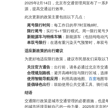
2025年2月14日，北京市交通管理局宣布了
源，提高交通运行效率。
此次更新的政策主要包括以下几点：
尾号限行时间
：每工作日的早7时至晚8时。
限行尾号
：实行“5+1”限行模式。周一限行尾
新能源车与特殊车辆
：新能源车（包括纯电动汽
单双号限行
：在遇有重污染天气预警时，单双号
适应新政策的出行建议
为更好地适应限行政策，建议市民朋友们采取以
关注官方通告
：出行前，请务必通过北京市交通
合理规划路线
：避开高峰时段与限行区域，选择
使用智能导航应用
：利用高德地图、
百度
地图等
提倡绿色出行
：鼓励使用公共交通工具、骑行或
结语
交通限行政策是城市交通管理的必要措施，也是
的城市环境贡献自己的一份力量。2025年北京