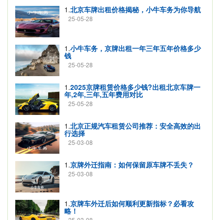
1.
北京车牌出租价格揭秘，小牛车务为你导航
25-05-28
1.
小牛车务，京牌出租一年三年五年价格多少
钱
25-05-28
1.
2025京牌租赁价格多少钱?出租北京车牌一
年,2年,三年,五年费用对比
25-05-28
1.
北京正规汽车租赁公司推荐：安全高效的出
行选择
25-03-08
1.
京牌外迁指南：如何保留原车牌不丢失？
25-03-08
1.
京牌车外迁后如何顺利更新指标？必看攻
略！
25-03-08