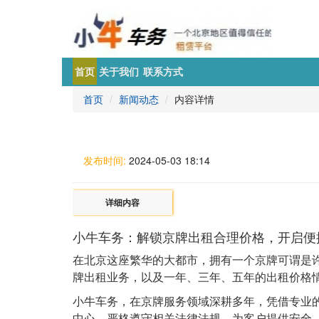
首页
关于我们
联系方式
首页
新闻动态
内容详情
发布时间:
2024-05-03 18:14
详细内容
小牛车务：解锁京牌出租合理价格，开启便
在北京这座繁华的大都市，拥有一个京牌可谓是
牌出租业务，以及一年、三年、五年的出租价格
小牛车务，在京牌服务领域深耕多年，凭借专业
中心，严格遵守相关法律法规，为客户提供安全