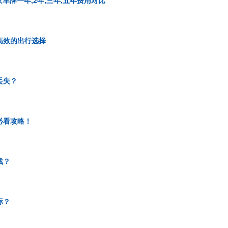
京车牌一年,2年,三年,五年费用对比
高效的出行选择
丢失？
必看攻略！
战？
标？