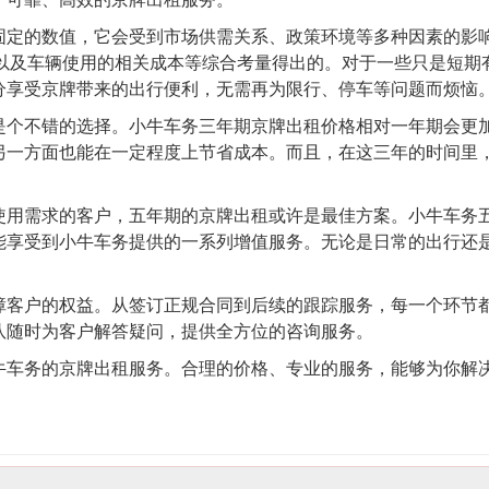
定的数值，它会受到市场供需关系、政策环境等多种因素的影响
情以及车辆使用的相关成本等综合考量得出的。对于一些只是短
分享受京牌带来的出行便利，无需再为限行、停车等问题而烦恼
个不错的选择。小牛车务三年期京牌出租价格相对一年期会更加优惠
另一方面也能在一定程度上节省成本。而且，在这三年的时间里
用需求的客户，五年期的京牌出租或许是最佳方案。小牛车务五年期
能享受到小牛车务提供的一系列增值服务。无论是日常的出行还
障客户的权益。从签订正规合同到后续的跟踪服务，每一个环节
队随时为客户解答疑问，提供全方位的咨询服务。
牛车务的京牌出租服务。合理的价格、专业的服务，能够为你解