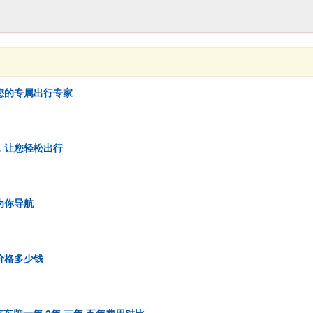
您的专属出行专家
，让您轻松出行
为你导航
价格多少钱