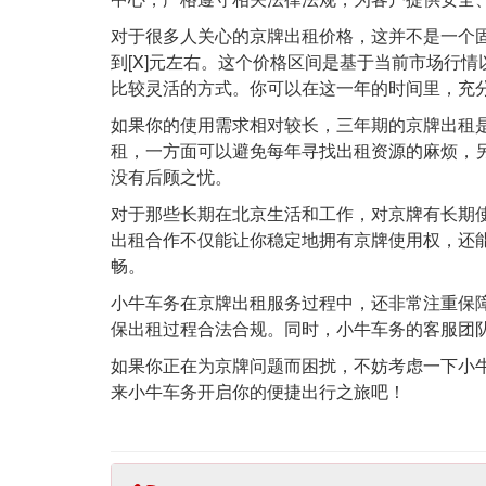
对于很多人关心的京牌出租价格，这并不是一个固
到[X]元左右。这个价格区间是基于当前市场行
比较灵活的方式。你可以在这一年的时间里，充
如果你的使用需求相对较长，三年期的京牌出租是
租，一方面可以避免每年寻找出租资源的麻烦，
没有后顾之忧。
对于那些长期在北京生活和工作，对京牌有长期使
出租合作不仅能让你稳定地拥有京牌使用权，还
畅。
小牛车务在京牌出租服务过程中，还非常注重保
保出租过程合法合规。同时，小牛车务的客服团
如果你正在为京牌问题而困扰，不妨考虑一下小
来小牛车务开启你的便捷出行之旅吧！