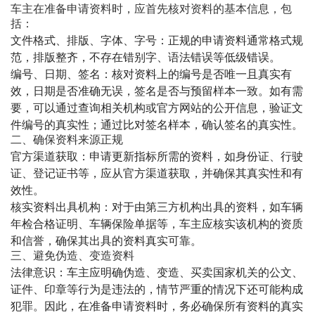
车主在准备申请资料时，应首先核对资料的基本信息，包
括：
文件格式、排版、字体、字号
‌：正规的申请资料通常格式规
范，排版整齐，不存在错别字、语法错误等低级错误。
编号、日期、签名
‌：核对资料上的编号是否唯一且真实有
效，日期是否准确无误，签名是否与预留样本一致。如有需
要，可以通过查询相关机构或官方网站的公开信息，验证文
件编号的真实性；通过比对签名样本，确认签名的真实性。
二、确保资料来源正规
官方渠道获取
‌：申请更新指标所需的资料，如身份证、行驶
证、登记证书等，应从官方渠道获取，并确保其真实性和有
效性。
核实资料出具机构
‌：对于由第三方机构出具的资料，如车辆
年检合格证明、车辆保险单据等，车主应核实该机构的资质
和信誉，确保其出具的资料真实可靠。
三、避免伪造、变造资料
法律意识
‌：车主应明确伪造、变造、买卖国家机关的公文、
证件、印章等行为是违法的，情节严重的情况下还可能构成
犯罪。因此，在准备申请资料时，务必确保所有资料的真实