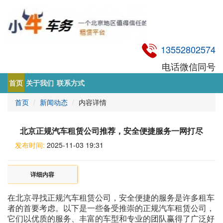
13552802574
电话微信同号
首页
关于我们
联系方式
首页
新闻动态
内容详情
北京正规汽车租赁公司推荐，安全便捷服务一网打尽
发布时间:
2025-11-03 19:31
详细内容
在北京寻找正规汽车租赁公司，安全便捷的服务是许多租车
者的首要考虑。以下是一些备受推崇的正规汽车租赁公司，
它们以优质的服务、丰富的车型和专业的团队赢得了广泛好