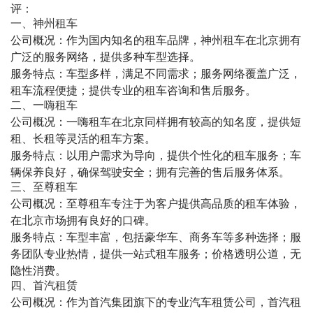
评：
一、神州租车
公司概况
‌：作为国内知名的租车品牌，神州租车在北京拥有
广泛的服务网络，提供多种车型选择。
服务特点
‌：车型多样，满足不同需求；服务网络覆盖广泛，
租车流程便捷；提供专业的租车咨询和售后服务。
二、一嗨租车
公司概况
‌：一嗨租车在北京同样拥有较高的知名度，提供短
租、长租等灵活的租车方案。
服务特点
‌：以用户需求为导向，提供个性化的租车服务；车
辆保养良好，确保驾驶安全；拥有完善的售后服务体系。
三、至尊租车
公司概况
‌：至尊租车专注于为客户提供高品质的租车体验，
在北京市场拥有良好的口碑。
服务特点
‌：车型丰富，包括豪华车、商务车等多种选择；服
务团队专业热情，提供一站式租车服务；价格透明公道，无
隐性消费。
四、首汽租赁
公司概况
‌：作为首汽集团旗下的专业汽车租赁公司，首汽租