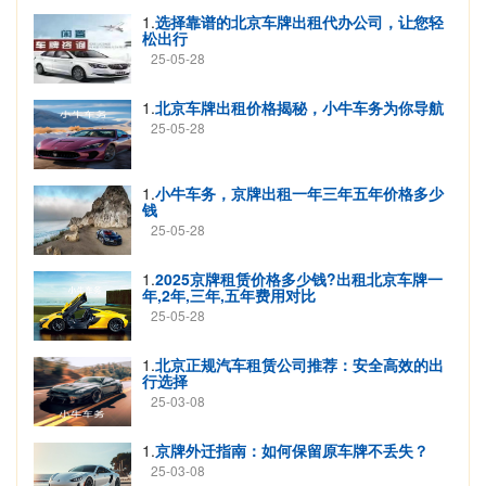
1.
选择靠谱的北京车牌出租代办公司，让您轻
松出行
25-05-28
1.
北京车牌出租价格揭秘，小牛车务为你导航
25-05-28
1.
小牛车务，京牌出租一年三年五年价格多少
钱
25-05-28
1.
2025京牌租赁价格多少钱?出租北京车牌一
年,2年,三年,五年费用对比
25-05-28
1.
北京正规汽车租赁公司推荐：安全高效的出
行选择
25-03-08
1.
京牌外迁指南：如何保留原车牌不丢失？
25-03-08