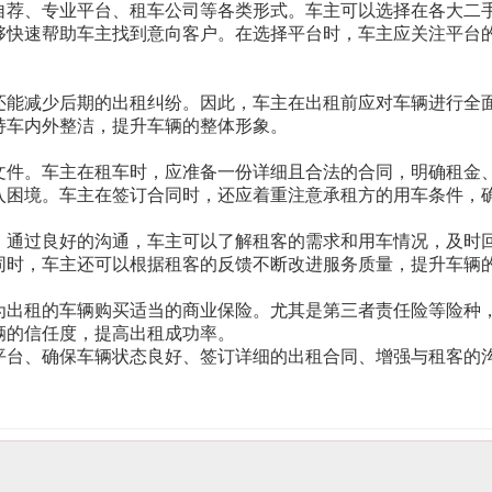
自荐、专业平台、租车公司等各类形式。车主可以选择在各大二
够快速帮助车主找到意向客户。在选择平台时，车主应关注平台
还能减少后期的出租纠纷。因此，车主在出租前应对车辆进行全
持车内外整洁，提升车辆的整体形象。
文件。车主在租车时，应准备一份详细且合法的合同，明确租金
入困境。车主在签订合同时，还应着重注意承租方的用车条件，
。通过良好的沟通，车主可以了解租客的需求和用车情况，及时
同时，车主还可以根据租客的反馈不断改进服务质量，提升车辆
为出租的车辆购买适当的商业保险。尤其是第三者责任险等险种
辆的信任度，提高出租成功率。
平台、确保车辆状态良好、签订详细的出租合同、增强与租客的