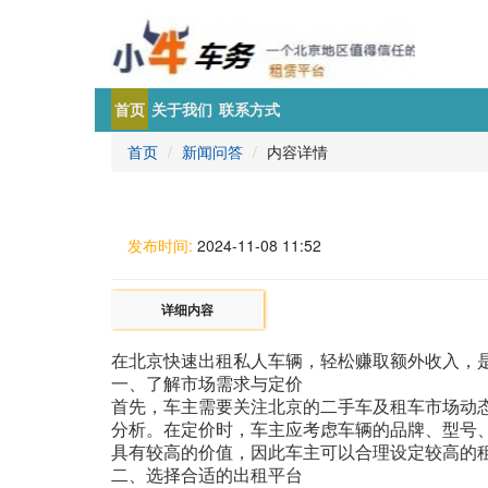
首页
关于我们
联系方式
首页
新闻问答
内容详情
发布时间:
2024-11-08 11:52
详细内容
在北京快速出租私人车辆，轻松赚取额外收入，
一、了解市场需求与定价
首先，车主需要关注北京的二手车及租车市场动
分析。在定价时，车主应考虑车辆的品牌、型号
具有较高的价值，因此车主可以合理设定较高的
二、选择合适的出租平台