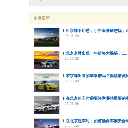
本类最新
1.
租京牌不用愁，小牛车务解您忧，
25-05-28
1.
北京京牌出租一年价格大揭秘，二
25-05-28
1.
带京牌出售的车靠谱吗？揭秘潜藏
25-03-08
1.
在北京租车时需要注意哪些重要的
25-03-08
1.
在北京租车时，如何确保车辆安全
25-03-08