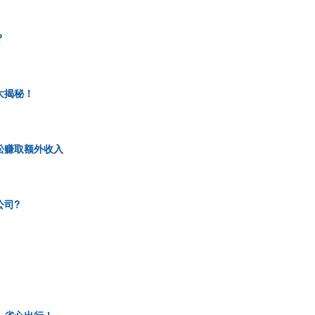
？
大揭秘！
松赚取额外收入
公司?